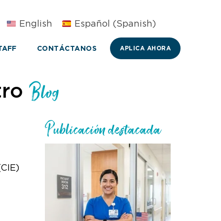
English
Español
(
Spanish
)
TAFF
CONTÁCTANOS
APLICA AHORA
tro
Blog
Publicación destacada
(CIE)