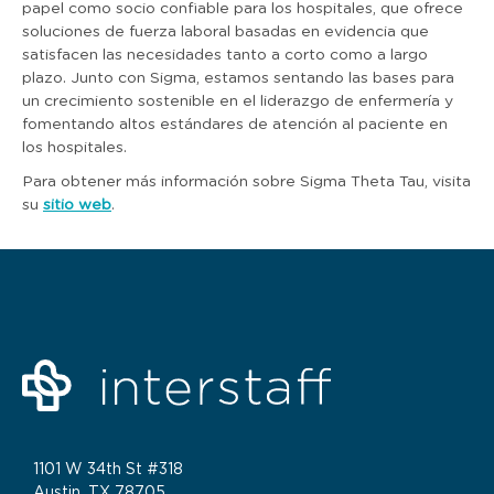
papel como socio confiable para los hospitales, que ofrece
soluciones de fuerza laboral basadas en evidencia que
satisfacen las necesidades tanto a corto como a largo
plazo. Junto con Sigma, estamos sentando las bases para
un crecimiento sostenible en el liderazgo de enfermería y
fomentando altos estándares de atención al paciente en
los hospitales.
Para obtener más información sobre Sigma Theta Tau, visita
su
sitio web
.
1101 W 34th St #318
Austin, TX 78705