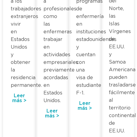
del
a los
a
programas
Norte,
trabajadores
profesionales
de
las
extranjeros
como
enfermería
Islas
vivir
las
en
Vírgenes
en
enfermeras
instituciones
de
Estados
trabajar
estadounidenses
EE.UU.
Unidos
en
y
y
y
actividades
cuentan
Samoa
obtener
empresariales
con
Americana
la
previamente
una
pueden
residencia
acordadas
visa de
trasladarse
permanente.
en
estudiante
fácilmente
Estados
F-1.
Leer
al
más >
Unidos.
Leer
territorio
más >
Leer
continental
más >
de
EE.UU.