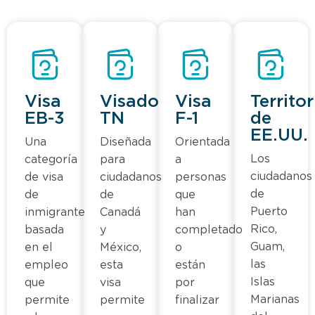
Visa
Visado
Visa
Territor
EB-3
TN
F-1
de
EE.UU.
Una
Diseñada
Orientada
Los
categoría
para
a
ciudadanos
de visa
ciudadanos
personas
de
de
de
que
Puerto
inmigrante
Canadá
han
Rico,
basada
y
completado
Guam,
en el
México,
o
las
empleo
esta
están
Islas
que
visa
por
Marianas
permite
permite
finalizar