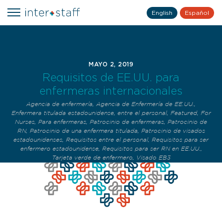
English
Español
MAYO 2, 2019
Requisitos de EE.UU. para
enfermeras internacionales
Agencia de enfermería
,
Agencia de Enfermería de EE.UU.
,
Enfermera titulada estadounidense
,
entre el personal
,
Featured
,
For
Nurses
,
Para enfermeras
,
Patrocinio de enfermeras
,
Patrocinio de
RN
,
Patrocinio de una enfermera titulada
,
Patrocinio de visados
estadounidenses
,
Requisitos entre el personal
,
Requisitos para ser
enfermero estadounidense
,
Requisitos para ser RN en EE.UU.
,
Tarjeta verde de enfermero
,
Visado EB3