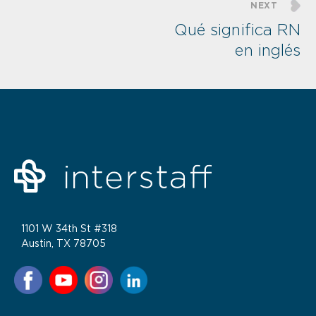
NEXT
Qué significa RN
en inglés
1101 W 34th St #318
Austin, TX 78705