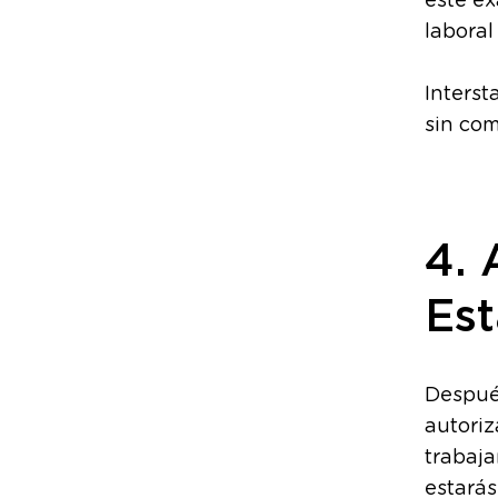
este ex
laboral
Interst
sin com
4. 
Est
Después
autoriz
trabaja
estarás