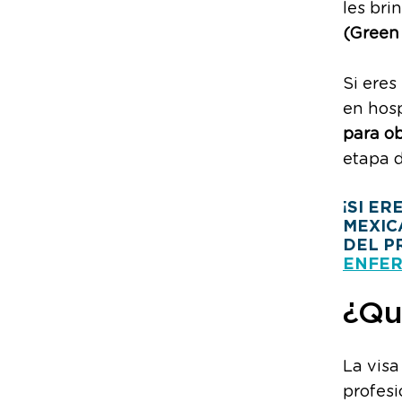
les bri
(Green
Si eres
en hosp
para ob
etapa d
¡SI E
MEXIC
DEL P
ENFER
¿Qu
La visa
profesi