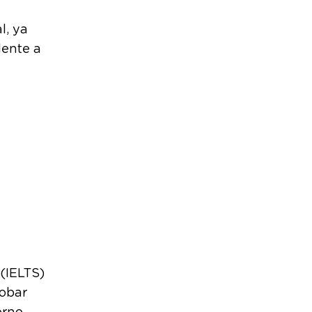
l, ya
lente a
 (IELTS)
robar