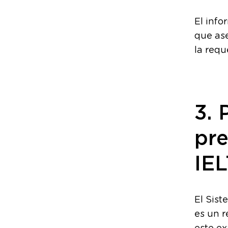
El info
que as
la requ
3. 
pre
IE
El Sist
es un r