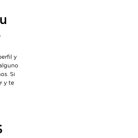
tu
o
erfil y
 alguno
os. Si
r y te
S