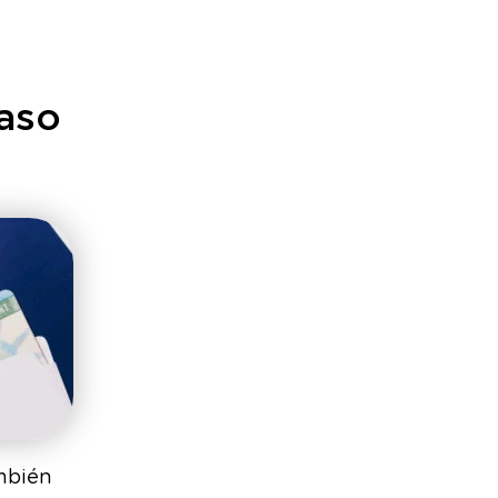
paso
ambién