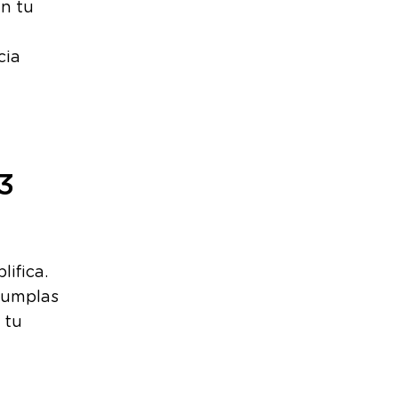
en tu
cia
3
lifica.
cumplas
 tu