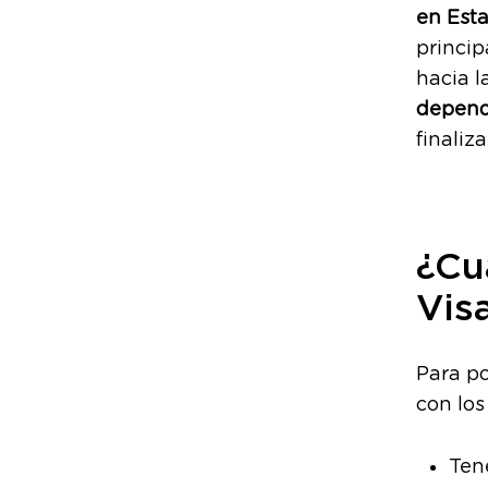
en Est
princip
hacia l
depend
finaliz
¿Cu
Vis
Para po
con los
Ten