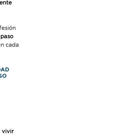
ente
fesión
 paso
en cada
DAD
SO
 vivir