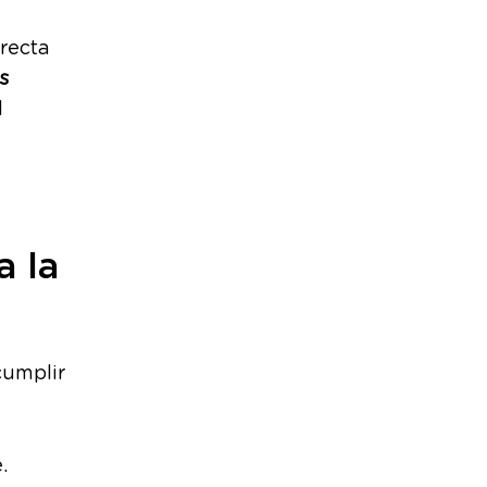
irecta
s
l
a la
cumplir
.