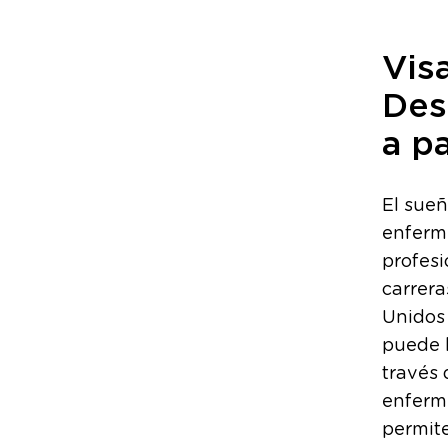
Vis
Des
a p
El sue
enferm
profes
carrera
Unidos 
puede 
través 
enferme
permit