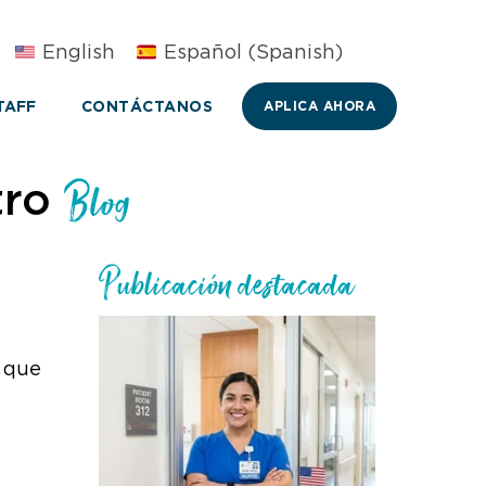
English
Español
(
Spanish
)
TAFF
CONTÁCTANOS
APLICA AHORA
tro
Blog
Publicación destacada
o que