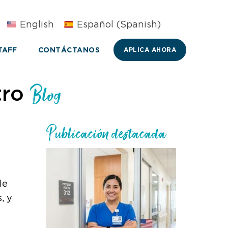
English
Español
(
Spanish
)
TAFF
CONTÁCTANOS
APLICA AHORA
tro
Blog
Publicación destacada
le
, y