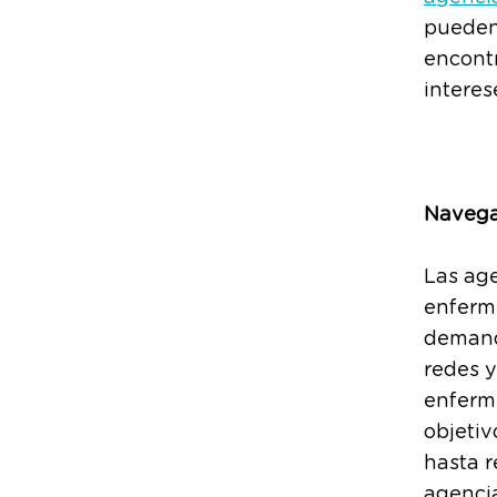
pueden 
encontr
interes
Navegar
Las ag
enferme
demand
redes y
enferm
objetiv
hasta r
agenci