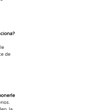
nciona?
le
te de
ponerle
rios.
eo, la