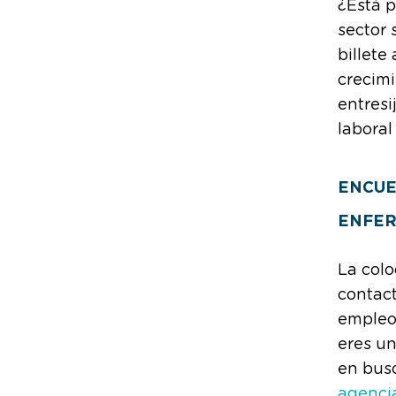
¿Está p
sector 
billete
crecimi
entresi
labora
ENCUE
ENFER
La colo
contact
empleo 
eres un
en bus
agenci