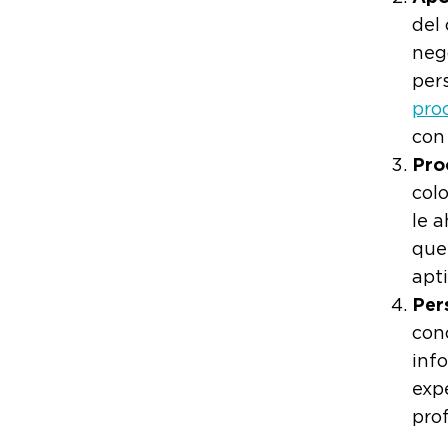
del 
neg
per
pro
con 
Pro
col
le a
que
apt
Per
con
inf
exp
prof