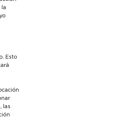
 la
oyo
o. Esto
zará
ocación
onar
 las
ción