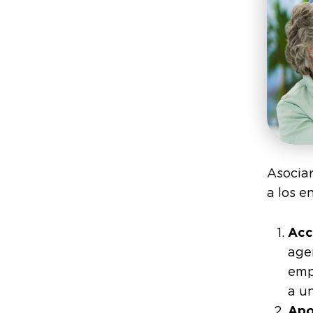
Asociar
a los 
Acc
age
emp
a u
Apo