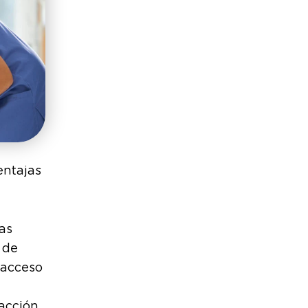
entajas
las
 de
 acceso
acción