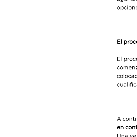
opcion
El proc
El proc
comenza
colocac
cualifi
A conti
en con
Una vez