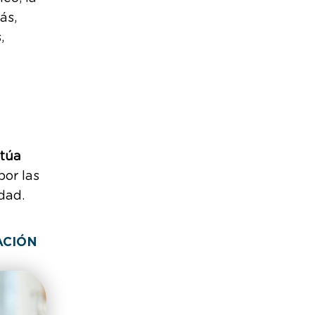
ás,
,
túa
por las
dad.
ACIÓN