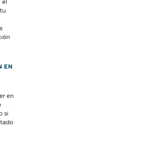
 el
 tu
s
ción
N EN
er en
e
o si
ntado