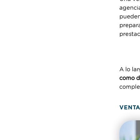
agenci
puede
prepara
prestac
A lo la
como d
complej
VENTA