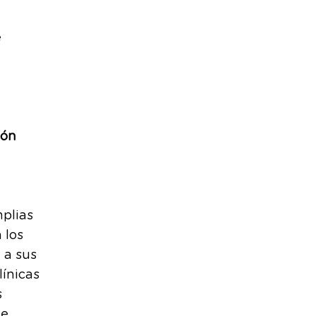
e
ión
plias
 los
 a sus
línicas
s
de