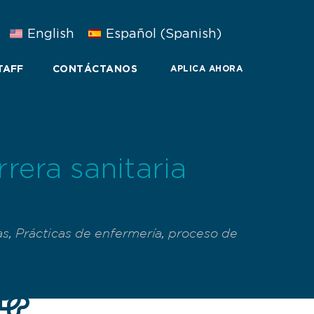
English
Español
(
Spanish
)
TAFF
CONTÁCTANOS
APLICA AHORA
rera sanitaria
as
,
Prácticas de enfermería
,
proceso de