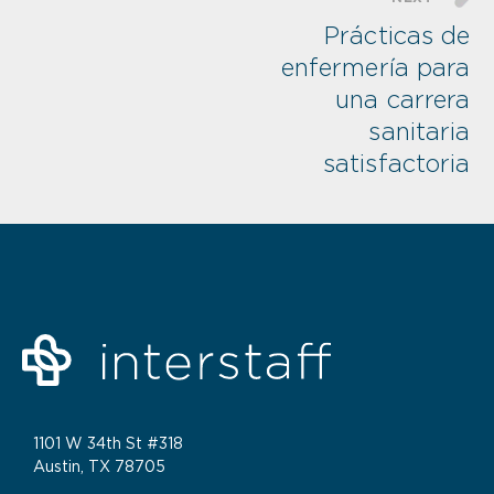
Prácticas de
enfermería para
una carrera
sanitaria
satisfactoria
1101 W 34th St #318
Austin, TX 78705