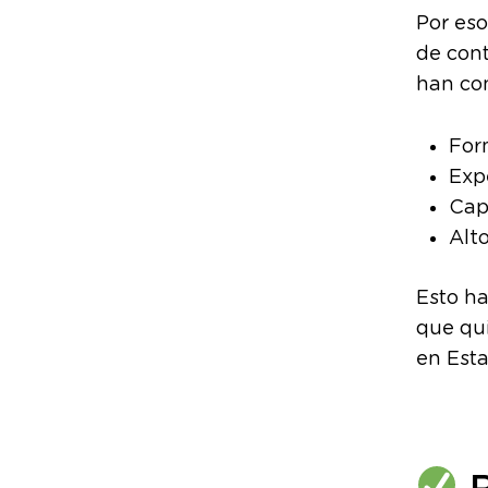
Por eso
de cont
han con
For
Exp
Cap
Alt
Esto h
que qu
en Est