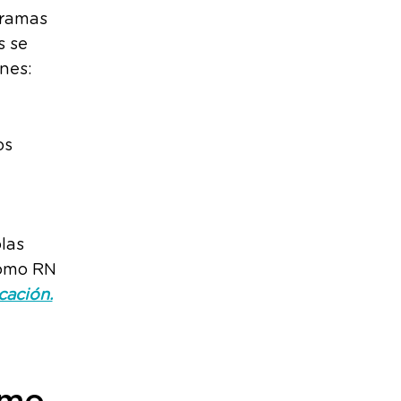
gramas
s se
nes:
os
las
como RN
cación.