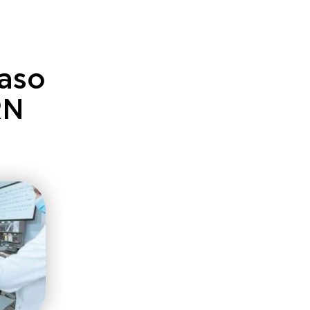
paso
RN