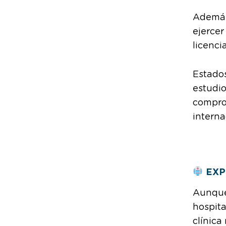
Además
ejercer
licenci
Estados
estudio
compro
interna
EXP
Aunque 
hospita
clínica