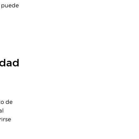
puede
idad
to de
al
irse