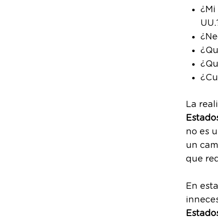
¿Mi 
UU.
¿Ne
¿Qu
¿Qu
¿Cu
La rea
Estado
no es u
un cami
que req
En esta
inneces
Estado