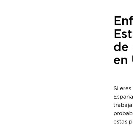
Enf
Est
de
en
Si eres
España
trabaja
probabl
estas p