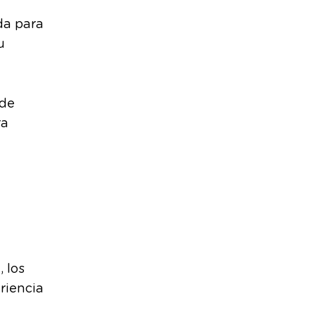
da para
u
 de
ra
 los
riencia