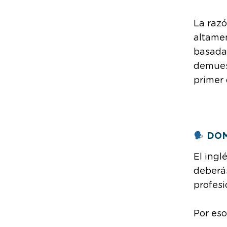
La razó
altamen
basada 
demues
primer 
DOMI
El ingl
deberás
profesi
Por eso