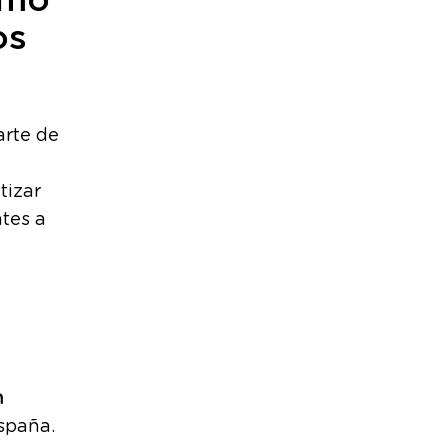
omo
os
arte de
tizar
tes a
n
spaña.