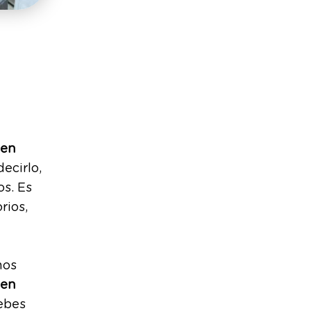
 en
ecirlo,
os. Es
rios,
mos
en
ebes