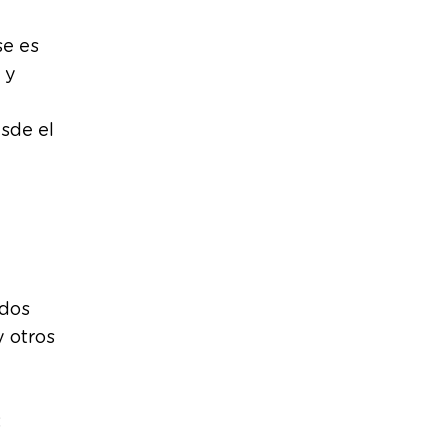
se es
 y
sde el
idos
 otros
: