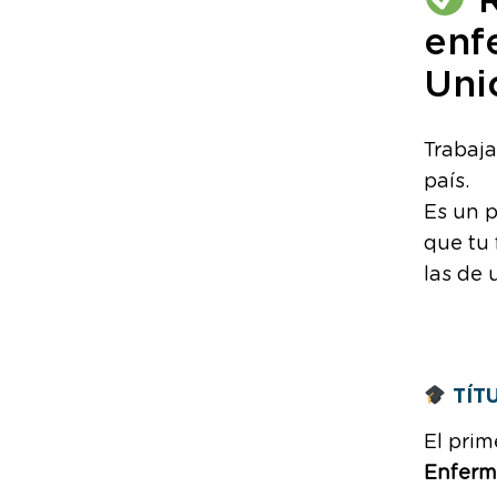
R
enf
Uni
Trabaja
país.
Es un p
que tu 
las de
TÍT
El prim
Enferm