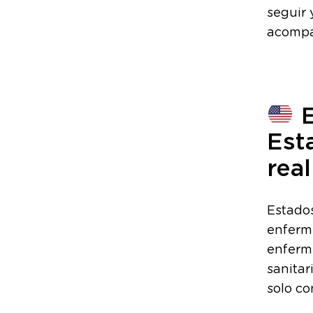
seguir
acompa
E
Est
real
Estados
enferme
enferme
sanita
solo co